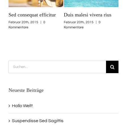
s
Sed ut perspiciatis
Maecenas nisl urna
Sed
Mai 21st, 2015
|
0 Kommentare
Februar 20th, 2015
|
0
Febr
Kommentare
Komm
Suche
nach:
Neueste Beiträge
Hallo Welt!
Suspendisse Sed Sagittis