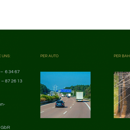
E UNS:
PER AUTO
PER BA
 – 6 34 67
 – 87 26 13
hn-
t GbR