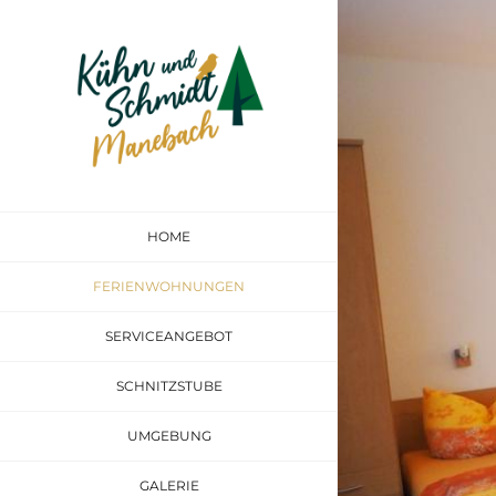
Zum
Inhalt
springen
HOME
FERIENWOHNUNGEN
SERVICEANGEBOT
SCHNITZSTUBE
UMGEBUNG
GALERIE