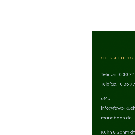
SO ERREICHEN SI
Telefon: 0 36 77
Telefax: 0 36 77
eMail:
info@fewo-kue
manebach.de
Kühn & Schmid