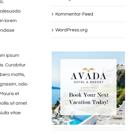
a,
 malesuada
Kommentar-Feed
in lorem
WordPress.org
endisse
tum ipsum
is. Curabitur
ibero mattis,
gnissim, odio
 Mauris et
llis sit amet.
Nulla vitae