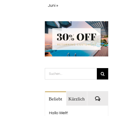
Juni »
Suche
nach:
Kommen
Beliebt
Kürzlich
Hallo Welt!