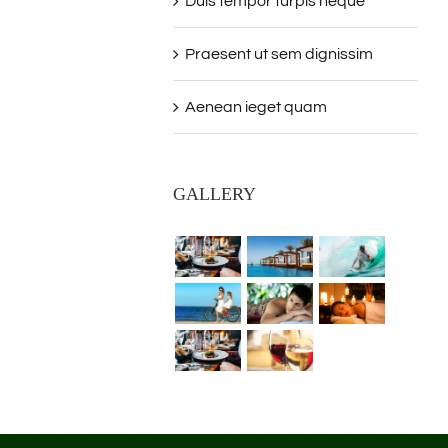
Duis tempor turpis neque
Praesent ut sem dignissim
Aenean ieget quam
GALLERY