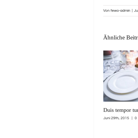
Von
fewo-admin
|
Ju
Ähnliche Beit
disse Sed Sagittis
Duis tempor turpis neque
Praesent
, 2015
|
0 Kommentare
Juni 29th, 2015
|
0 Kommentare
Juni 15th, 