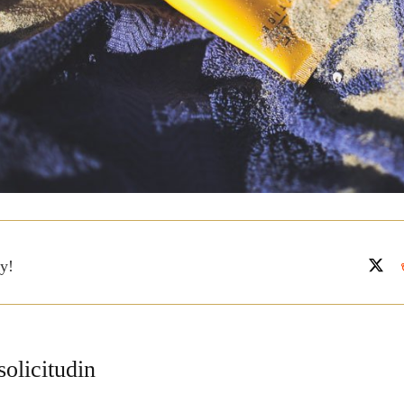
y!
solicitudin