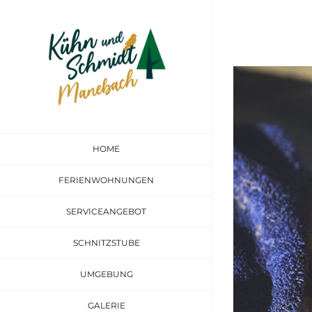
Zum
Inhalt
springen
Zeige
grösseres
Bild
HOME
FERIENWOHNUNGEN
SERVICEANGEBOT
SCHNITZSTUBE
UMGEBUNG
GALERIE