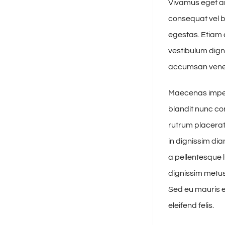
Vivamus eget ar
consequat vel b
egestas. Etiam e
vestibulum dign
accumsan venena
Maecenas imperd
blandit nunc con
rutrum placerat 
in dignissim di
a pellentesque l
dignissim metus,
Sed eu mauris eu
eleifend felis.