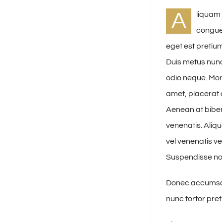
A
liquam 
congue 
eget est pretium
Duis metus nunc
odio neque. Morb
amet, placerat a
Aenean at bibe
venenatis. Aliq
vel venenatis v
Suspendisse no
Donec accumsan 
nunc tortor pret