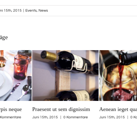
ni 15th, 2015
|
Events
,
News
räge
 ut sem dignissim
Aenean ieget quam
Curabitur 
2015
|
0 Kommentare
Juni 15th, 2015
|
0 Kommentare
Juni 15th, 2