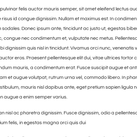
pulvinar felis auctor mauris semper, sit amet eleifend lectus au
risus id congue dignissim. Nullam et maximus est. In condime
 sodales. Donec ipsum ante, tincidunt ac justo ut, egestas bibe
, congue nec condimentum et, vulputate nec metus. Pellentesq
i dignissim quis nisl in tincidunt. Vivamus orci nunc, venenatis v
uctor eros. Praesent pellentesque elit dui, vitae ultrices torto
ndum mauris, a condimentum erat. Fusce suscipit augue et ant
uam et augue volutpat, rutrum urna vel, commodo libero. In phare
estibulum, mauris nisl dapibus ante, eget pretium sapien ligula 
n augue a enim semper varius.
nisl ac pharetra dignissim. Fusce dignissim, odio a pellentesq
ium felis, in egestas magna orci quis dui