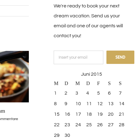
We're ready to book your next
dream vacation. Send us your
email and one of our agents will
contact you!
Juni 2015
M
D
M
D
F
S
S
1
2
3
4
5
6
7
8
9
10
11
12
13
14
nisi ultricies
Suspendisse Sed Sagittis
Duis tempo
15
16
17
18
19
20
21
015
|
0 Kommentare
Juni 30th, 2015
|
0 Kommentare
Juni 29th, 201
22
23
24
25
26
27
28
29
30