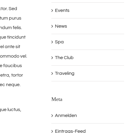
ctor. Sed
Events
ntum purus
News
ndum felis.
ue tincidunt
Spa
el ante sit
r commodo vel.
The Club
e faucibus
Traveling
tra, tortor
nec neque.
Meta
ue luctus,
Anmelden
Eintrags-Feed