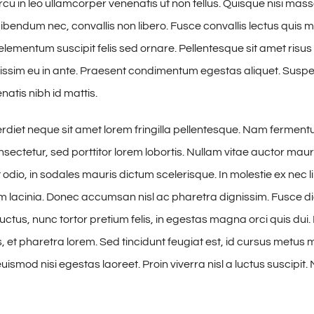
cu in leo ullamcorper venenatis ut non tellus. Quisque nisi mass
ibendum nec, convallis non libero. Fusce convallis lectus quis
lementum suscipit felis sed ornare. Pellentesque sit amet risus 
issim eu in ante. Praesent condimentum egestas aliquet. Susp
tis nibh id mattis.
iet neque sit amet lorem fringilla pellentesque. Nam fermen
sectetur, sed porttitor lorem lobortis. Nullam vitae auctor maur
odio, in sodales mauris dictum scelerisque. In molestie ex nec l
am lacinia. Donec accumsan nisl ac pharetra dignissim. Fusce di
uctus, nunc tortor pretium felis, in egestas magna orci quis dui.
 et pharetra lorem. Sed tincidunt feugiat est, id cursus metus mo
ismod nisi egestas laoreet. Proin viverra nisl a luctus suscipit. 