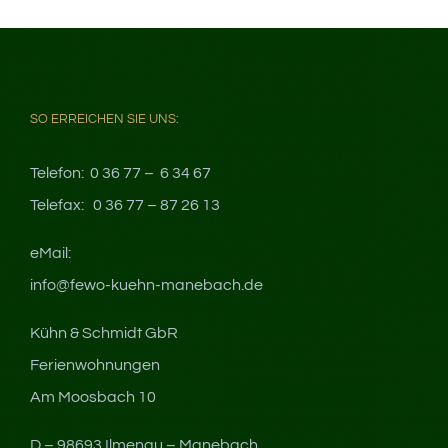
SO ERREICHEN SIE UNS:
Telefon: 0 36 77 – 6 34 67
Telefax: 0 36 77 – 87 26 13
eMail:
info@fewo-kuehn-manebach.de
Kühn & Schmidt GbR
Ferienwohnungen
Am Moosbach 10
D – 98693 Ilmenau – Manebach